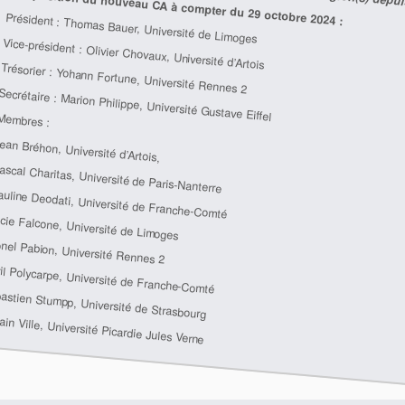
Composition du nouveau CA à compter du 29 octobre 2024 :
Président : Thomas Bauer, Université de Limoges
Vice-président : Olivier Chovaux, Université d’Artois
Trésorier : Yohann Fortune, Université Rennes 2
Secrétaire : Marion Philippe, Université Gustave Eiffel
Membres :
ean Bréhon, Université d’Artois,
ascal Charitas, Université de Paris-Nanterre
auline Deodati, Université de Franche-Comté
cie Falcone, Université de Limoges
onel Pabion, Université Rennes 2
il Polycarpe, Université de Franche-Comté
astien Stumpp, Université de Strasbourg
ain Ville, Université Picardie Jules Verne