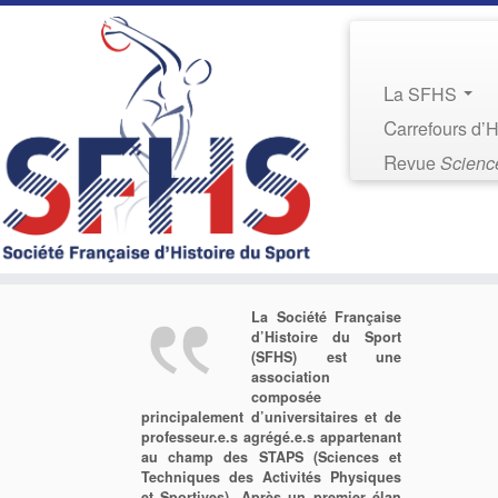
La SFHS
Carrefours d’
Revue
Science
La Société Française
d’Histoire du Sport
(SFHS) est une
association
composée
principalement d’universitaires et de
professeur.e.s agrégé.e.s appartenant
au champ des STAPS (Sciences et
Techniques des Activités Physiques
et Sportives). Après un premier élan