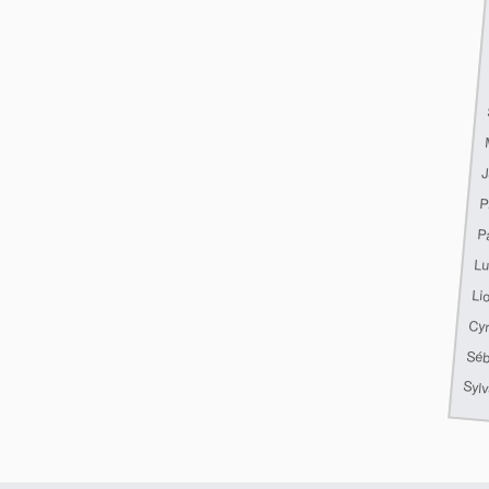
J
P
P
Lu
Li
Cyr
Séb
Sylv