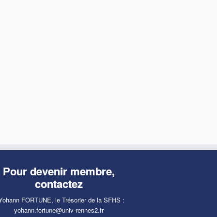
Pour devenir membre,
contactez
Yohann FORTUNE, le Trésorier de la SFHS :
yohann.fortune@univ-rennes2.fr