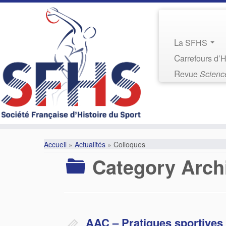
La SFHS
Carrefours d’
Revue
Science
Accueil
»
Actualités
»
Colloques
Category Arch
AAC – Pratiques sportives 