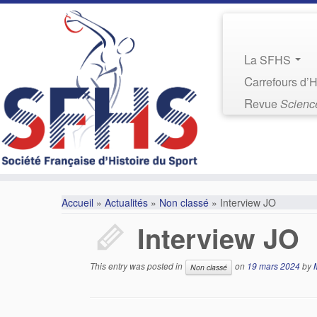
La SFHS
Carrefours d’
Revue
Science
Accueil
»
Actualités
»
Non classé
»
Interview JO
Interview JO
This entry was posted in
on
19 mars 2024
by
Non classé