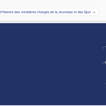
d’Histoire des ministères chargés de la Jeunesse et des Spor
→
– 
– 