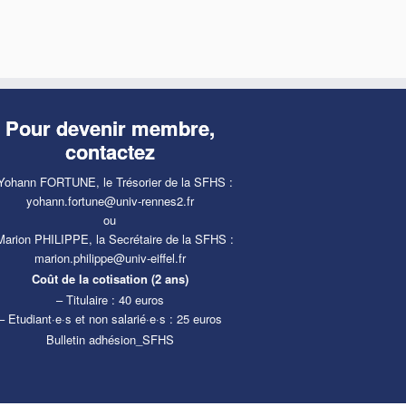
Pour devenir membre,
contactez
Yohann FORTUNE, le Trésorier de la SFHS :
yohann.fortune@univ-rennes2.fr
ou
Marion PHILIPPE, la Secrétaire de la SFHS :
marion.philippe@univ-eiffel.fr
Coût de la cotisation (2 ans)
– Titulaire : 40 euros
– Etudiant·e·s et non salarié·e·s : 25 euros
Bulletin adhésion_SFHS