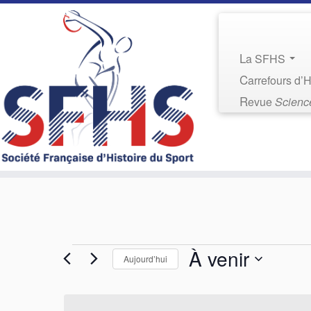
La SFHS
Carrefours d’
Revue
Science
Évènements
À venir
Aujourd’hui
S
é
l