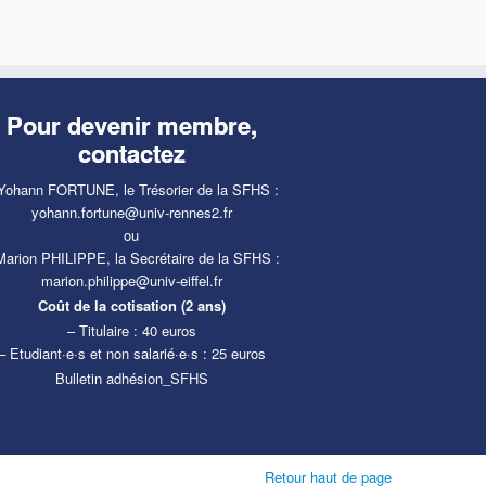
s
n
t
Pour devenir membre,
contactez
Yohann FORTUNE, le Trésorier de la SFHS :
yohann.fortune@univ-rennes2.fr
ou
Marion PHILIPPE, la Secrétaire de la SFHS :
marion.philippe@univ-eiffel.fr
Coût de la cotisation (2 ans)
– Titulaire : 40 euros
– Etudiant·e·s et non salarié·e·s : 25 euros
Bulletin adhésion_SFHS
Retour haut de page