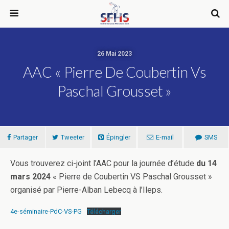
26 Mai 2023
AAC « Pierre De Coubertin Vs
Paschal Grousset »
Partager
Tweeter
Épingler
E-mail
SMS
Vous trouverez ci-joint l’AAC pour la journée d’étude
du 14
mars 2024
« Pierre de Coubertin VS Paschal Grousset »
organisé par Pierre-Alban Lebecq à l’Ileps.
4e-séminaire-PdC-VS-PG
Télécharger