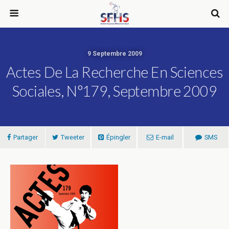
9 Septembre 2009
Actes De La Recherche En Sciences
Sociales, N°179, Septembre 2009
Partager
Tweeter
Épingler
E-mail
SMS