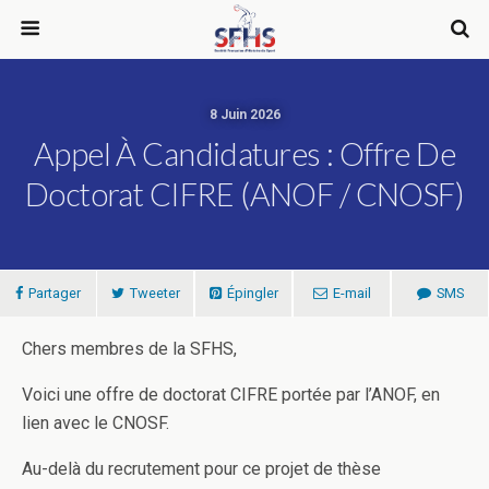
8 Juin 2026
Appel À Candidatures : Offre De
Doctorat CIFRE (ANOF / CNOSF)
Partager
Tweeter
Épingler
E-mail
SMS
Chers membres de la SFHS,
Voici une offre de doctorat CIFRE portée par l’ANOF, en
lien avec le CNOSF.
Au-delà du recrutement pour ce projet de thèse