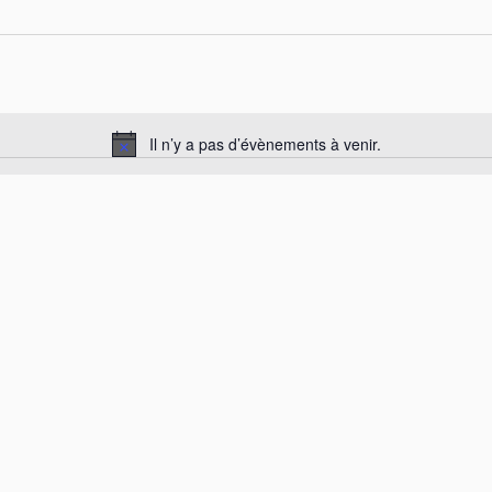
Il n’y a pas d’évènements à venir.
N
o
t
i
c
e