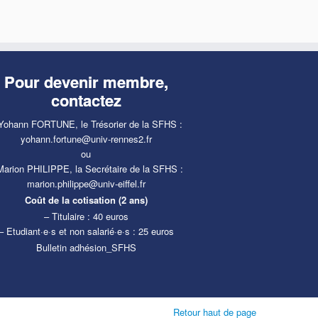
v
t
è
a
n
t
e
i
m
o
Pour devenir membre,
e
n
contactez
s
n
t
Yohann FORTUNE, le Trésorier de la SFHS :
yohann.fortune@univ-rennes2.fr
ou
Marion PHILIPPE, la Secrétaire de la SFHS :
marion.philippe@univ-eiffel.fr
Coût de la cotisation (2 ans)
– Titulaire : 40 euros
– Etudiant·e·s et non salarié·e·s : 25 euros
Bulletin adhésion_SFHS
Retour haut de page