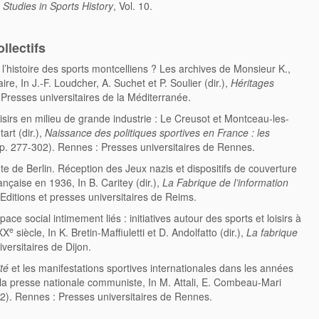
Studies in Sports History
, Vol. 10.
llectifs
r l’histoire des sports montcelliens ? Les archives de Monsieur K.,
e, In J.-F. Loudcher, A. Suchet et P. Soulier (dir.),
Héritages
: Presses universitaires de la Méditerranée.
loisirs en milieu de grande industrie : Le Creusot et Montceau-les-
tart (dir.),
Naissance des politiques sportives en France : les
(p. 277-302). Rennes : Presses universitaires de Rennes.
e de Berlin. Réception des Jeux nazis et dispositifs de couverture
çaise en 1936, In B. Caritey (dir.),
La Fabrique de l’information
Editions et presses universitaires de Reims.
ace social intimement liés : initiatives autour des sports et loisirs à
e
XX
siècle, In K. Bretin-Maffiuletti et D. Andolfatto (dir.),
La fabrique
iversitaires de Dijon.
té
et les manifestations sportives internationales dans les années
 la presse nationale communiste, In M. Attali, E. Combeau-Mari
2). Rennes : Presses universitaires de Rennes.