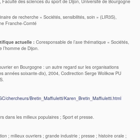
 Faculté des sciences du sport de Dijon, Université de Bourgogne
linaire de recherche « Sociétés, sensibilités, soin » (LIR3S),
gne Franche-Comté
ifique actuelle :
Coresponsable de l’axe thématique « Sociétés,
e l’homme de Dijon.
ouvrier en Bourgogne : un autre regard sur les organisations
n des années soixante-dix), 2004, Codirection Serge Wolikow PU
S.
CGC/chercheurs/Bretin_Maffiuletti/Karen_Bretin_Maffiuletti.html
sirs dans les milieux populaires ; Sport et presse.
tion ; milieux ouvriers ; grande industrie ; presse ; histoire orale ;