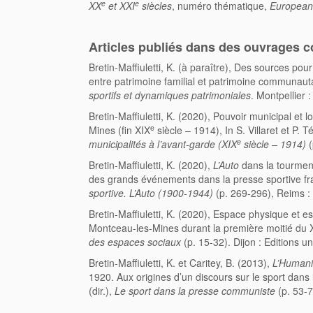
e
e
XX
et XXI
siècles
, numéro thématique,
European 
Articles publiés dans des ouvrages co
Bretin-Maffiuletti, K. (à paraître), Des sources pou
entre patrimoine familial et patrimoine communautair
sportifs et dynamiques patrimoniales
. Montpellier 
Bretin-Maffiuletti, K. (2020), Pouvoir municipal et 
e
Mines (fin XIX
siècle – 1914), In S. Villaret et P. Té
e
municipalités à l’avant-garde (XIX
siècle – 1914)
Bretin-Maffiuletti, K. (2020),
L’Auto
dans la tourment
des grands événements dans la presse sportive fran
sportive. L’Auto (1900-1944)
(p. 269-296), Reims : 
Bretin-Maffiuletti, K. (2020), Espace physique et esp
Montceau-les-Mines durant la première moitié du 
des espaces sociaux
(p. 15-32). Dijon : Editions un
Bretin-Maffiuletti, K. et Caritey, B. (2013),
L’Humani
1920. Aux origines d’un discours sur le sport dans
(dir.),
Le sport dans la presse communiste
(p. 53-7