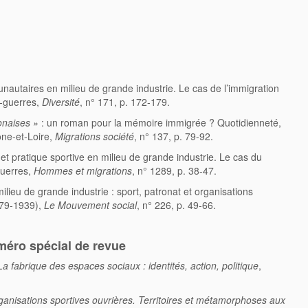
munautaires en milieu de grande industrie. Le cas de l’immigration
-guerres,
Diversité
, n° 171, p. 172-179.
onaises »
: un roman pour la mémoire immigrée ? Quotidienneté,
ône-et-Loire,
Migrations société
, n° 137, p. 79-92.
 et pratique sportive en milieu de grande industrie. Le cas du
guerres,
Hommes et migrations
, n° 1289, p. 38-47.
 milieu de grande industrie : sport, patronat et organisations
879-1939),
Le Mouvement social
, n° 226, p. 49-66.
uméro spécial de revue
La fabrique des espaces sociaux : identités, action, politique
,
ganisations sportives ouvrières. Territoires et métamorphoses aux