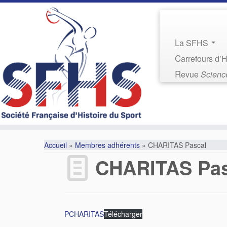
La SFHS
Carrefours d’
Revue
Science
Accueil
»
Membres adhérents
»
CHARITAS Pascal
CHARITAS Pas
PCHARITAS
Télécharger