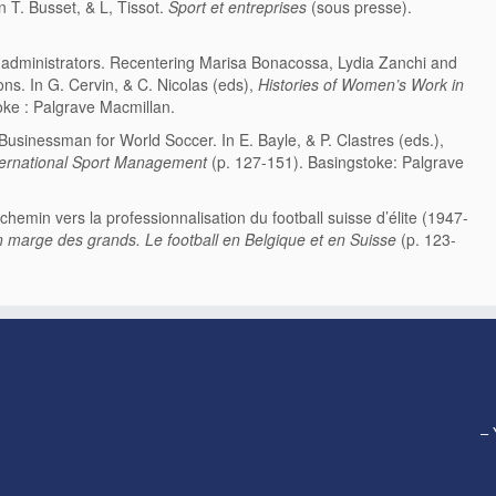
In T. Busset, & L, Tissot.
Sport et entreprises
(sous presse).
t administrators. Recentering Marisa Bonacossa, Lydia Zanchi and
ons. In G. Cervin, & C. Nicolas (eds),
Histories of Women’s Work in
ke : Palgrave Macmillan.
Businessman for World Soccer. In E. Bayle, & P. Clastres (eds.),
International Sport Management
(p. 127-151). Basingstoke: Palgrave
chemin vers la professionnalisation du football suisse d’élite (1947-
 marge des grands. Le football en Belgique et en Suisse
(p. 123-
– 