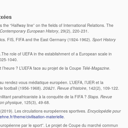
exées
 the “Halfway line” on the fields of International Relations. The
Contemporary European History
, 29(2), 220-231.
litics. FIS, FIFA and the East Germany (1924-1962).
Sport History
The role of UEFA in the establishment of a European scale in
1025-1040.
 l’heure ? L’UEFA face au projet de la Coupe
Télé-Magazine
.
 au rendez-vous médiatique européen. L’UEFA, l’UER et la
e football (1956-1968).
20&21. Revue d’histoire
, 142(2), 109-122.
ilitant panafricaniste à la conquête de la FIFA ?
Staps. Revue
tion physique
, 125(3), 49-68.
. (2019). Les circulations européennes sportives.
Encyclopédie pour
/ehne.fr/theme/civilisation-materielle
.
e européenne par le sport”. Le projet de Coupe du marché commun