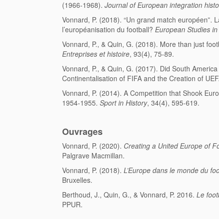
(1966-1968).
Journal of European integration histo
Vonnard, P. (2018). “Un grand match européen”.
l’européanisation du football?
European Studies in 
Vonnard, P., & Quin, G. (2018). More than just foot
Entreprises et histoire
, 93(4), 75-89.
Vonnard, P., & Quin, G. (2017). Did South America 
Continentalisation of FIFA and the Creation of U
Vonnard, P. (2014). A Competition that Shook Eur
1954-1955.
Sport in History
, 34(4), 595-619.
Ouvrages
Vonnard, P. (2020).
Creating a United Europe of F
Palgrave Macmillan.
Vonnard, P. (2018).
L’Europe dans le monde du foo
Bruxelles.
Berthoud, J., Quin, G., & Vonnard, P. 2016.
Le foot
PPUR.