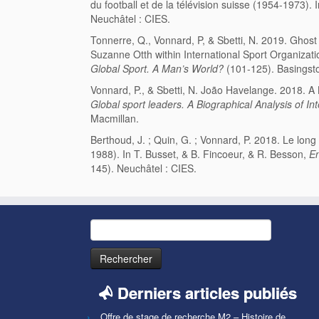
du football et de la télévision suisse (1954-1973). 
Neuchâtel : CIES.
Tonnerre, Q., Vonnard, P, & Sbetti, N. 2019. Ghos
Suzanne Otth within International Sport Organizati
Global Sport. A Man’s World?
(101-125). Basingsto
Vonnard, P., & Sbetti, N. João Havelange. 2018. A 
Global sport leaders. A Biographical Analysis of 
Macmillan.
Berthoud, J. ; Quin, G. ; Vonnard, P. 2018. Le long 
1988). In T. Busset, & B. Fincoeur, & R. Besson,
En
145). Neuchâtel : CIES.
Rechercher :
Derniers articles publiés
Offre de stage de recherche M2 – Histoire de