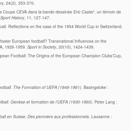
ry
, 24(2), 353-370.
 La Coupe CEVA dans la bande dessinée
Eric Castel
: un témoin de
Sport History
, 11, 127-147.
ball. Reflections on the case of the 1954 World Cup in Switzerland.
foster European football? Transnational Influences on the
EFA, 1926-1959.
Sport in Society
, 20(10), 1424-1439.
opean Football: The Origins of the European Champion Clubs’Cup,
ootball. The Formation of UEFA (1949-1961).
Basingstoke :
tball. Genèse et formation de l’UEFA (1930-1960)
. Peter Lang :
ball en Suisse, Des pionniers aux professionnels
. Lausanne :