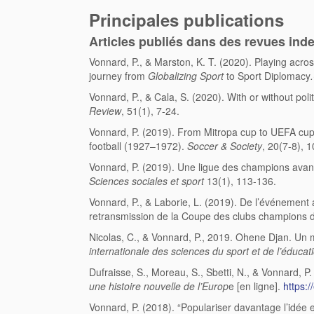
Principales publications
Articles publiés dans des revues ind
Vonnard, P., & Marston, K. T. (2020). Playing across
journey from
Globalizing Sport
to Sport Diplomacy
.
Vonnard, P., & Cala, S. (2020). With or without po
Review
, 51(1), 7-24.
Vonnard, P. (2019). From Mitropa cup to UEFA cup.
football (1927–1972).
Soccer & Society
, 20(7-8), 
Vonnard, P. (2019). Une ligue des champions avant
Sciences sociales et sport
13(1), 113-136.
Vonnard, P., & Laborie, L. (2019). De l’événement
retransmission de la Coupe des clubs champions d
Nicolas, C., & Vonnard, P., 2019. Ohene Djan. Un m
internationale des sciences du sport et de l’éduca
Dufraisse, S., Moreau, S., Sbetti, N., & Vonnard, P
une histoire nouvelle de l’Europ
e [en ligne].
https:/
Vonnard, P. (2018). “Populariser davantage l’idé