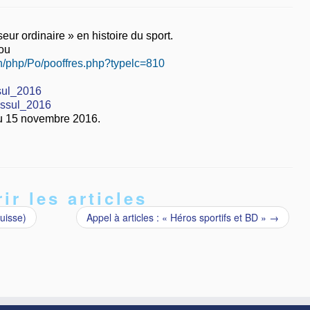
ur ordinaire » en histoire du sport.
 ou
auth/php/Po/pooffres.php?typelc=810
ssul_2016
issul_2016
au 15 novembre 2016.
ir les articles
uisse)
Appel à articles : « Héros sportifs et BD »
→