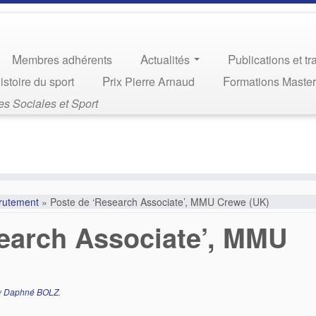
Membres adhérents
Actualités
Publications et t
Histoire du sport
Prix Pierre Arnaud
Formations Maste
s Sociales et Sport
rutement
»
Poste de ‘Research Associate’, MMU Crewe (UK)
earch Associate’, MMU
y
Daphné BOLZ
.