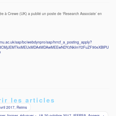
e à Crewe (UK) a publié un poste de ‘Research Associate’ en
mmu.ac.uk/sap/bc/webdynpro/sap/hrrcf_a_posting_apply?
dCMjJEMTkxMEUxMDA4MDAwMEEwNDYzNkImY2FuZF90eXBlPU
#
ir les articles
vril 2017, Reims
iner, former, éduquer », 18-20 octobre 2017, IFEPSA, Angers
→