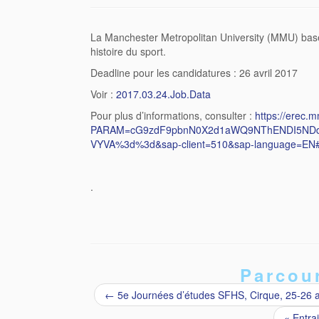
La Manchester Metropolitan University (MMU) basé
histoire du sport.
Deadline pour les candidatures : 26 avril 2017
Voir :
2017.03.24.Job.Data
Pour plus d’informations, consulter :
https://erec.
PARAM=cG9zdF9pbnN0X2d1aWQ9NThENDI5ND
VYVA%3d%3d&sap-client=510&sap-language=EN
.
Parcour
←
5e Journées d’études SFHS, Cirque, 25-26 a
« Entra