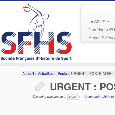
La SFHS
Carrefours d’
Revue
Science
Accueil
»
Actualités
»
Poste
»
URGENT : POSTE ATER
URGENT : PO
This entry was posted in
on
13 septembre 2024
b
Poste