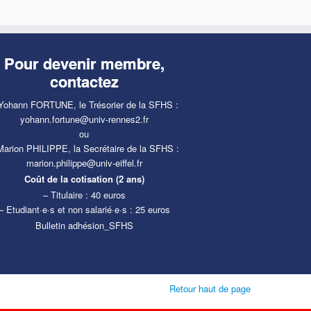
Pour devenir membre,
contactez
Yohann FORTUNE, le Trésorier de la SFHS :
yohann.fortune@univ-rennes2.fr
ou
Marion PHILIPPE, la Secrétaire de la SFHS :
marion.philippe@univ-eiffel.fr
Coût de la cotisation (2 ans)
– Titulaire : 40 euros
– Etudiant·e·s et non salarié·e·s : 25 euros
Bulletin adhésion_SFHS
Retour haut de page