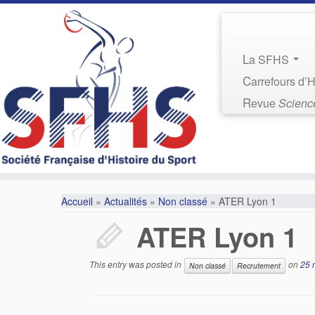
La SFHS
Carrefours d’
Revue
Science
Accueil
»
Actualités
»
Non classé
»
ATER Lyon 1
ATER Lyon 1
This entry was posted in
on
25 
Non classé
Recrutement