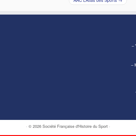
AAC L’Atlas des Sports
→
– 
– 
· © 2026
Société Française d'Histoire du Sport
·