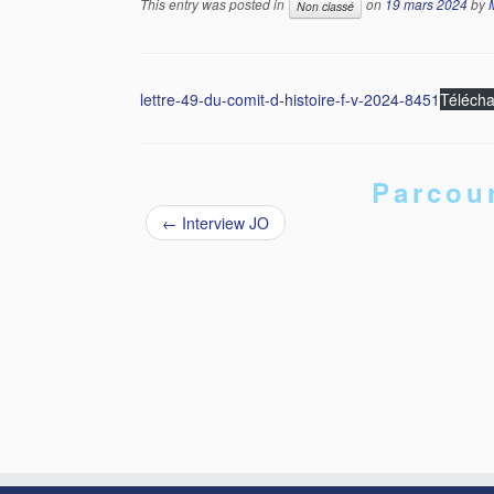
This entry was posted in
on
19 mars 2024
by
Non classé
lettre-49-du-comit-d-histoire-f-v-2024-8451
Télécha
Parcour
←
Interview JO