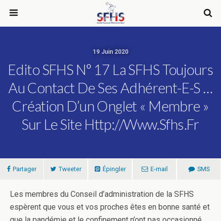
19 Juin 2020
Edito SFHS N° 17 La SFHS Toujours
Au Contact De Ses Adhérent-E-S …
Création D’un Onglet « Membre »
Sur Le Site Http://www.sfhs.fr
Partager
Tweeter
Épingler
E-mail
SMS
Les membres du Conseil d’administration de la SFHS
espèrent que vous et vos proches êtes en bonne santé et
que la pandémie et le confinement n’ont pas occasionné