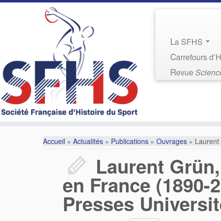
La SFHS
Carrefours d’
Revue
Science
Accueil
»
Actualités
»
Publications
»
Ouvrages
»
Laurent 
Laurent Grün,
en France (1890-2
Presses Universit