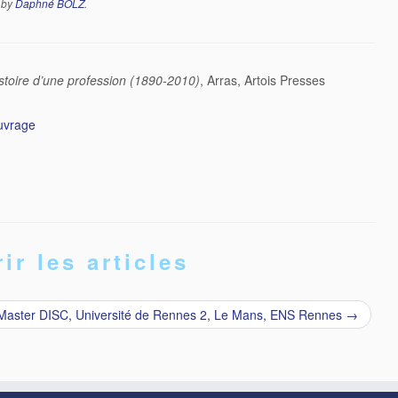
by
Daphné BOLZ
.
istoire d’une profession (1890-2010)
, Arras, Artois Presses
uvrage
ir les articles
Master DISC, Université de Rennes 2, Le Mans, ENS Rennes
→