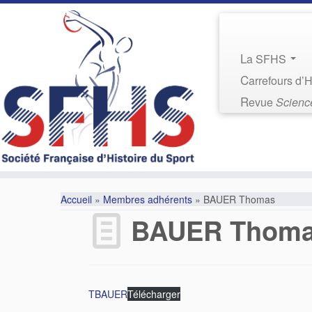
La SFHS
Carrefours d’
Revue
Science
Accueil
»
Membres adhérents
»
BAUER Thomas
BAUER Thom
TBAUER
Télécharger