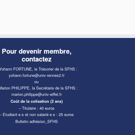
Pour devenir membre,
contactez
Yohann FORTUNE, le Trésorier de la SFHS :
yohann.fortune@univ-rennes2.fr
ou
Marion PHILIPPE, la Secrétaire de la SFHS :
marion.philippe@univ-eiffel.fr
Coût de la cotisation (2 ans)
– Titulaire : 40 euros
– Etudiant·e·s et non salarié·e·s : 25 euros
Bulletin adhésion_SFHS