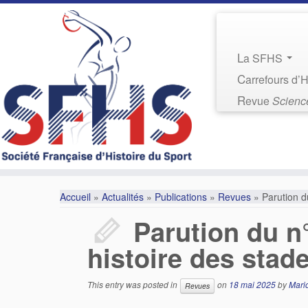
La SFHS
Carrefours d’
Revue
Science
Accueil
»
Actualités
»
Publications
»
Revues
»
Parution d
Parution du n
histoire des stad
This entry was posted in
on
18 mai 2025
by
Mari
Revues