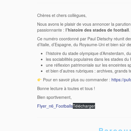
Chères et chers collègues,
Nous avons le plaisir de vous annoncer la parutio
passionnante :
l’histoire des stades de football
.
Ce numéro coordonné par Paul Dietschy réunit des a
d’Italie, d’Espagne, du Royaume-Uni et bien sûr de
l’histoire du stade olympique d’Amsterdam, d
les sociabilités populaires dans les stades d
une réflexion patrimoniale sur les enceintes sp
et bien d’autres rubriques : archives, grands 
Pour en savoir plus ou commander :
https://puf
Bonne lecture à toutes et tous !
Bien sportivement,
Flyer_n6_Footballs
Télécharger
Parcour