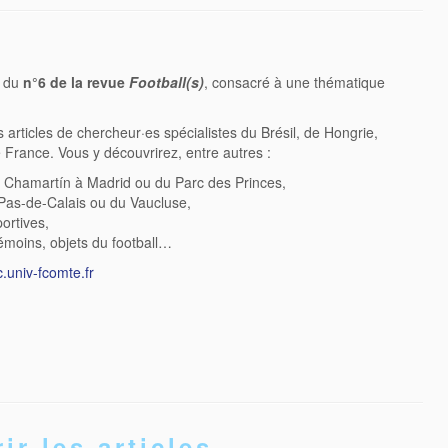
n du
n°6 de la revue
Football(s)
, consacré à une thématique
rticles de chercheur·es spécialistes du Brésil, de Hongrie,
 France. Vous y découvrirez, entre autres :
u Chamartín à Madrid ou du Parc des Princes,
u Pas-de-Calais ou du Vaucluse,
ortives,
témoins, objets du football…
c.univ-fcomte.fr
ir les articles