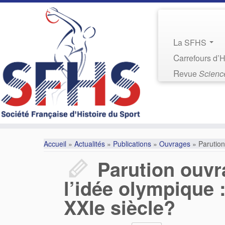
La SFHS
Carrefours d’
Revue
Science
Accueil
»
Actualités
»
Publications
»
Ouvrages
»
Parution
Parution ouvra
l’idée olympique :
XXIe siècle?