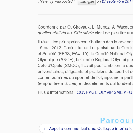
This entry was posted in
on
27 septembre 201
Ouvrages
Coordonné par O. Chovaux, L. Munoz, A. Wacquet et
quelles réalités au XXIe siècle
vient de paraître aux
Il réunit les principales contributions des interven
19 mai 2012. Conjointement organisé par le Cercl
et Société (ER3S, EA4110), le Comité National Ol
Olympique (ANOF), le Comité Régional Olympique e
Côte d’Opale (SMCO), il avait pour ambition, à qu
universitaires, dirigeants et praticiens du sport et
contemporaines du sport et de l’olympisme, à partir
(empruntée à B. Jeu) et des éléments qui fondent s
Plus d’informations :
OUVRAGE OLYMPISME APU 
Parcour
←
Appel à communications. Colloque internatio