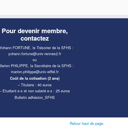
Pour devenir membre,
contactez
Yohann FORTUNE, le Trésorier de la SFHS :
yohann.fortune@univ-rennes2.fr
ou
Marion PHILIPPE, la Secrétaire de la SFHS :
marion.philippe@univ-eiffel.fr
Coût de la cotisation (2 ans)
– Titulaire : 40 euros
– Etudiant·e·s et non salarié·e·s : 25 euros
Bulletin adhésion_SFHS
Retour haut de page