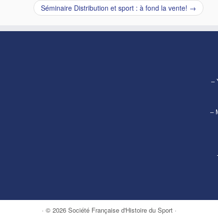
Séminaire Distribution et sport : à fond la vente!
→
– 
– 
· © 2026
Société Française d'Histoire du Sport
·