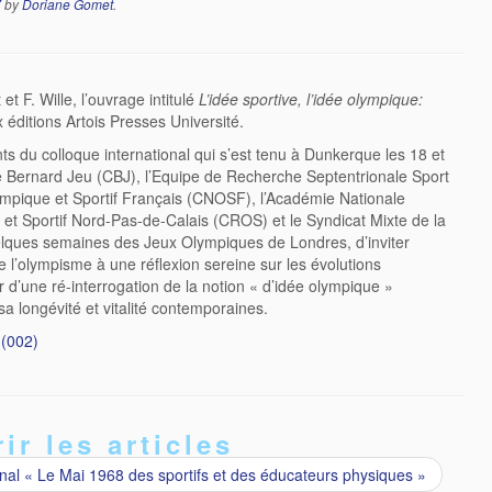
7
by
Doriane Gomet
.
 F. Wille, l’ouvrage intitulé
L’idée sportive, l’idée olympique:
 éditions Artois Presses Université.
ants du colloque international qui s’est tenu à Dunkerque les 18 et
e Bernard Jeu (CBJ), l’Equipe de Recherche Septentrionale Sport
ympique et Sportif Français (CNOSF), l’Académie Nationale
t Sportif Nord-Pas-de-Calais (CROS) et le Syndicat Mixte de la
elques semaines des Jeux Olympiques de Londres, d’inviter
 de l’olympisme à une réflexion sereine sur les évolutions
 d’une ré-interrogation de la notion « d’idée olympique »
a longévité et vitalité contemporaines.
(002)
ir les articles
nal « Le Mai 1968 des sportifs et des éducateurs physiques »