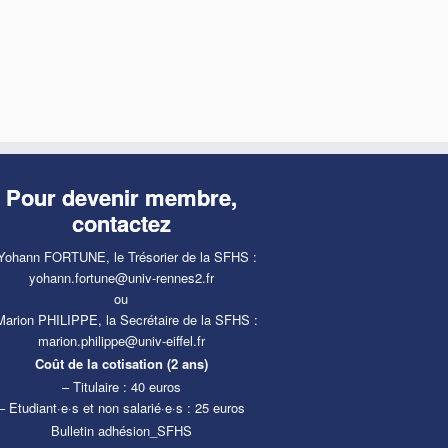
Pour devenir membre,
contactez
Yohann FORTUNE, le Trésorier de la SFHS :
yohann.fortune@univ-rennes2.fr
ou
Marion PHILIPPE, la Secrétaire de la SFHS :
marion.philippe@univ-eiffel.fr
Coût de la cotisation (2 ans)
– Titulaire : 40 euros
– Etudiant·e·s et non salarié·e·s : 25 euros
Bulletin adhésion_SFHS