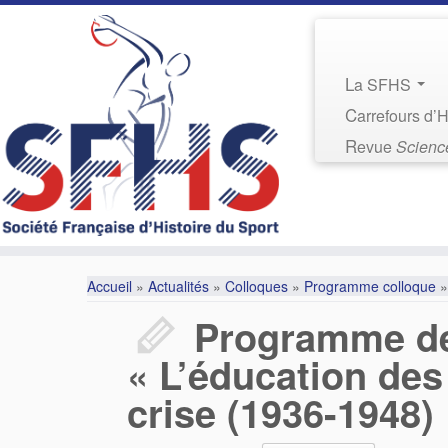
La SFHS
Carrefours d’
Revue
Science
Accueil
»
Actualités
»
Colloques
»
Programme colloque
»
Programme de
« L’éducation de
crise (1936-1948)