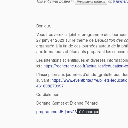
This entry was posted in
on
9 janvier
Programme colloque
Bonjour,
Vous trouverez ci-joint le programme des journées
27 janvier 2023 sur le thème de
L’éducation des c
organisée à la fin de ces journées autour de la phi
aux formateurs et étudiants préparant les concou
Les intentions scientifiques et diverses information
ici :
https://recherche.uco.fr/actualites/leducation
L’inscription aux journées d’étude (gratuite pour les 
suivant :
https://www.eventbrite.fr/e/billets-leducat
461808279997
Cordialement,
Doriane Gomet et Étienne Pénard
programme-JE-janv23
Télécharger