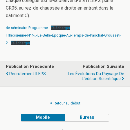
Chaque collègue est le-la bienvenu-e à l’ILEPS (salle
CR05, au rez-de-chaussée à droite en entrant dans le
bâtiment C).
4e-séminaire-Programme
Télécharger
TrIlepsienne-N°4-_-La-Belle-Époque-Au-Temps-de-Paschal-Grousset-
2
Télécharger
Publication Précédente
Publication Suivante
Recrutement ILEPS
Les Évolutions Du Paysage De
L’édition Scientifique
Retour au début
Mobile
Bureau